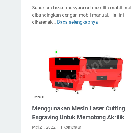
g
Sebagian besar masyarakat memilih mobil mati
u
dibandingkan dengan mobil manual. Hal ini
n
dikarenak…
Baca selengkapnya
8
a
C
k
a
a
r
n
a
J
M
a
e
s
r
a
a
K
w
o
a
n
MESIN
t
t
Menggunakan Mesin Laser Cutting
M
r
o
Engraving Untuk Memotong Akrilik
a
b
k
Mei 21, 2022
1 komentar
i
t