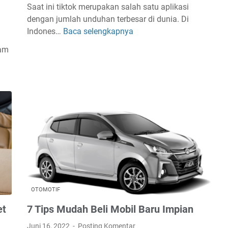
Saat ini tiktok merupakan salah satu aplikasi
dengan jumlah unduhan terbesar di dunia. Di
Indones…
Baca selengkapnya
C
a
lam
r
a
T
i
k
t
o
k
F
Y
P
d
OTOMOTIF
e
et
7 Tips Mudah Beli Mobil Baru Impian
n
Juni 16, 2022
Posting Komentar
g