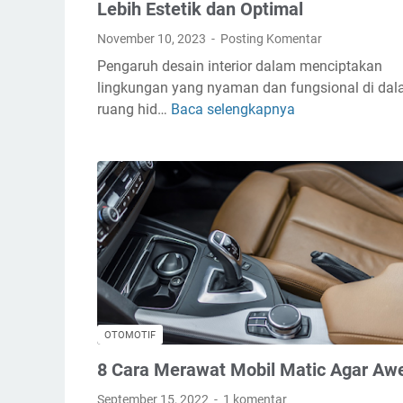
Lebih Estetik dan Optimal
November 10, 2023
Posting Komentar
Pengaruh desain interior dalam menciptakan
lingkungan yang nyaman dan fungsional di da
ruang hid…
Baca selengkapnya
P
e
n
t
i
n
g
n
y
a
M
OTOMOTIF
e
8 Cara Merawat Mobil Matic Agar Aw
n
g
September 15, 2022
1 komentar