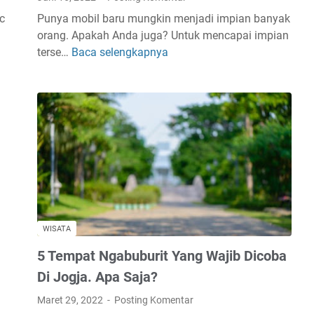
a
c
Punya mobil baru mungkin menjadi impian banyak
n
orang. Apakah Anda juga? Untuk mencapai impian
R
terse…
Baca selengkapnya
7
a
T
j
i
a
p
K
s
o
M
m
u
e
d
n
a
h
B
WISATA
e
5 Tempat Ngabuburit Yang Wajib Dicoba
l
i
Di Jogja. Apa Saja?
M
Maret 29, 2022
Posting Komentar
o